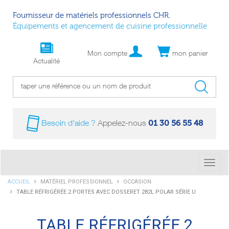
Fournisseur de matériels professionnels CHR.
Équipements et agencement de cuisine professionnelle
Mon compte
mon panier
Actualité
01 30 56 55 48
Besoin d'aide ?
Appelez-nous
Bascu
la
Vous
ACCUEIL
MATÉRIEL PROFESSIONNEL
OCCASION
navig
êtes
TABLE RÉFRIGÉRÉE 2 PORTES AVEC DOSSERET 282L POLAR SÉRIE U
ici :
TABLE RÉFRIGÉRÉE 2