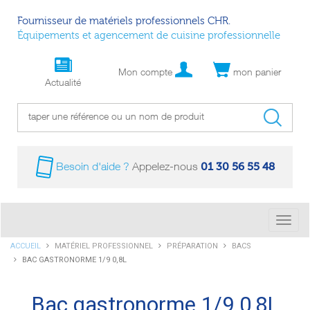
Fournisseur de matériels professionnels CHR.
Équipements et agencement de cuisine professionnelle
Mon compte
mon panier
Actualité
01 30 56 55 48
Besoin d'aide ?
Appelez-nous
Bascu
la
Vous
ACCUEIL
MATÉRIEL PROFESSIONNEL
PRÉPARATION
BACS
navig
êtes
BAC GASTRONORME 1/9 0,8L
ici :
Bac gastronorme 1/9 0,8L